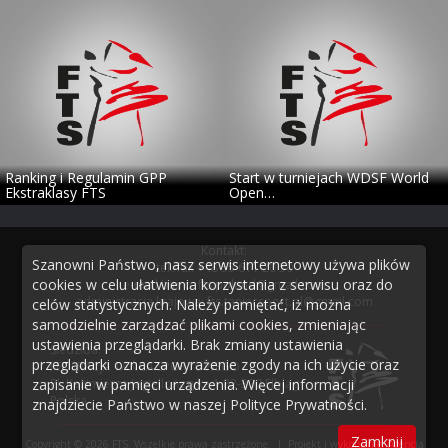
Ranking i Regulamin GPP
Start w turniejach WDSF World
Ekstraklasy FTS
Open…
Kontakt:
Szanowni Państwo, nasz serwis internetowy używa plików
tel./fax
+48 55 611 20 50
cookies w celu ułatwienia korzystania z serwisu oraz do
e-mail biuro:
fts.poland@gmail.com
administracja krajowa:
fts.taniecsport.pl@gmail.com
celów statystycznych. Należy pamiętać, iż można
samodzielnie zarządzać plikami cookies, zmieniając
ustawienia przeglądarki. Brak zmiany ustawienia
Siedziba:
przeglądarki oznacza wyrażenie zgody na ich użycie oraz
FEDERACJA TAŃCA SPORTOWEGO
zapisanie w pamięci urządzenia. Więcej informacji
Pl. Kazimierza Jagiellończyka 1 82-300 Elbląg
Polska
znajdziecie Państwo w naszej
Polityce Prywatności
.
Zamknij
Copyright © 2026 FTS. Wszelkie prawa zastrzeżone. | Projekt i wykonanie:
Agencja