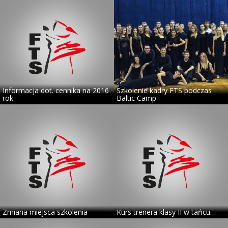
Informacja dot. cennika na 2016
Szkolenie kadry FTS podczas
rok
Baltic Camp
Zmiana miejsca szkolenia
Kurs trenera klasy II w tańcu…