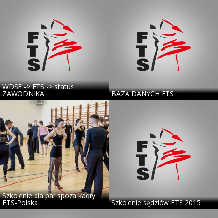
WDSF -> FTS -> status
ZAWODNIKA
BAZA DANYCH FTS
Szkolenie dla par spoza kadry
FTS-Polska
Szkolenie sędziów FTS 2015