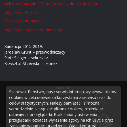
Uchwała Zarządu FTS nr 79/2019 z dn. 30.08.2019r.
Regulamin Komisji
Przepisy skrutinerskie
Regulamin stażu skrutinerskiego
Kadencja 2015-2019:
Jarosław Grunt – przewodniczący
Piotr Seliger – sekretarz
Krzysztof Ślizewski – członek
Kontakt:
Szanowni Państwo, nasz serwis internetowy używa plików
tel./fax
+48 55 611 20 50
cookies w celu ułatwienia korzystania z serwisu oraz do
e-mail biuro:
fts.poland@gmail.com
administracja krajowa:
fts.taniecsport.pl@gmail.com
celów statystycznych. Należy pamiętać, iż można
samodzielnie zarządzać plikami cookies, zmieniając
ustawienia przeglądarki. Brak zmiany ustawienia
Siedziba:
przeglądarki oznacza wyrażenie zgody na ich użycie oraz
FEDERACJA TAŃCA SPORTOWEGO
zapisanie w pamięci urządzenia. Więcej informacji
Pl. Kazimierza Jagiellończyka 1 82-300 Elbląg