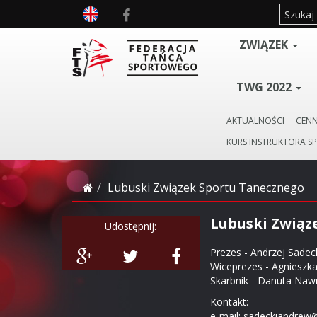
ZWIĄZEK
TWG 2022
AKTUALNOŚCI
CENN
KURS INSTRUKTORA S
Lubuski Związek Sportu Tanecznego
Lubuski Związ
Udostępnij:
Prezes - Andrzej Sadec
Wiceprezes - Agnieszka
Skarbnik - Danuta Naw
Kontakt:
e-mail: sadeckiandre