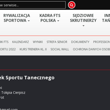
RYWALIZACJA
KADRA FTS
SĘDZIOWIE
IN
SPORTOWA
POLSKA
SKRUTINERZY
TAŃ
IK FTS
KALENDARZ
WYNIKI
STREFA SENIOR
DOKUMENTY
PROFESSION
PORTU 2022
KURS TRENERA KL. II
SOCIAL WALL
OCHRONA DANYCH OSO
ek Sportu Tanecznego
ki
 Tokpia Cierpisz
rot
w@gmail.com