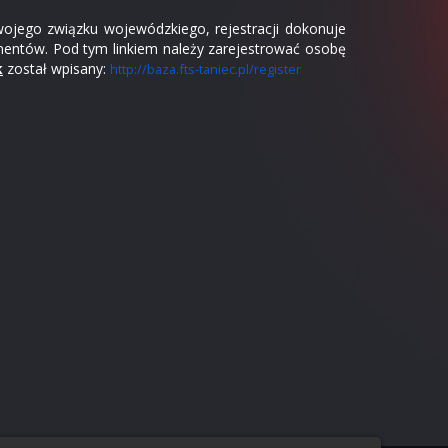
swojego związku wojewódzkiego, rejestracji dokonuje
mentów. Pod tym linkiem należy zarejestrować osobę
k
został wpisany:
http://baza.fts-taniec.pl/regi
ster