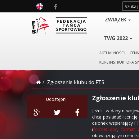
ZWIĄZEK
TWG 2022
AKTUALNOŚCI
CENN
KURS INSTRUKTORA S
Zgłoszenie klubu do FTS
Zgłoszenie klu
Udostępnij:
Jeżeli w danym wojewó
chcą posiadać licencję
członek wspierający FT
(
format doc
,
format 
obowiązującym cennikim