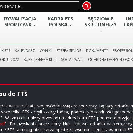
RYWALIZACJA
KADRA FTS
SĘDZIOWIE
IN
SPORTOWA
POLSKA
SKRUTINERZY
TAŃ
IK FTS
KALENDARZ
WYNIKI
STREFA SENIOR
DOKUMENTY
PROFESSION
PORTU 2022
KURS TRENERA KL. II
SOCIAL WALL
OCHRONA DANYCH OSO
bu do FTS
dztwie nie działa wojewódzki związek sportowy, będący członkie
 zawodnika FTS - czyli szkoły tańca, podmioty działalności gospoda
S. W tym celu należy przesłać na adres biura FTS podanie o przyję
pdf
). Po uzyskaniu przez dany klub statusu członka wspierające
e FTS, a następnie uiszcza opłatę za wydanie licencji zawodnika FTS