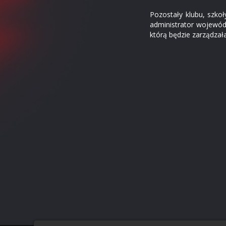
Pozostały klubu, szko
administrator wojewód
którą będzie zarządza