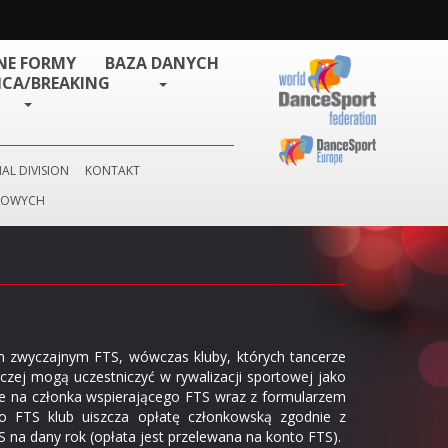
NE FORMY
BAZA DANYCH
CA/BREAKING
AL DIVISION
KONTAKT
BOWYCH
m zwyczajnym FTS, wówczas kluby, których tancerze
rczej mogą uczestniczyć w rywalizacji sportowej jako
cie na członka wspierającego FTS wraz z formularzem
go FTS klub uiszcza opłatę członkowską zgodnie z
 na dany rok (opłata jest przelewana na konto FTS).